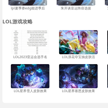
lpl夏季赛edg能进季后
朱开谈亚运阵容选拔
LOL游戏攻略
LOL2023亚运会选手名
LOL浪花夺宝抽皮肤活
LOL星界雪人皮肤效果
LOL星界塞恩皮肤效果