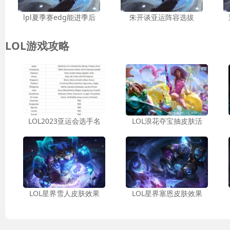
lpl夏季赛edg能进季后
朱开谈亚运阵容选拔
LOL游戏攻略
LOL2023亚运会选手名
LOL浪花夺宝抽皮肤活
LOL星界雪人皮肤效果
LOL星界塞恩皮肤效果