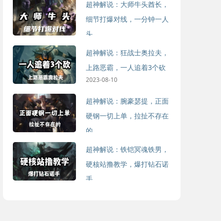
超神解说：大师牛头酋长，
细节打爆对线，一分钟一人
头
2023-08-10
超神解说：狂战士奥拉夫，
上路恶霸，一人追着3个砍
2023-08-10
超神解说：腕豪瑟提，正面
硬钢一切上单，拉扯不存在
的
2023-08-10
超神解说：铁铠冥魂铁男，
硬核站撸教学，爆打钻石诺
手
2023-08-10