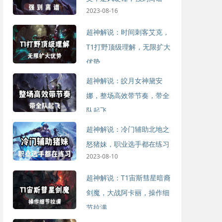
2023-08-16
超神解说：时间刺客艾克，
T1打野顶级理解，无限扩大
优势
2023-08-10
超神解说：皎月女神黛安
娜，整场高效带节奏，带全
队起飞
2023-08-10
超神解说：冷门辅助北地之
怒猪妹，职业选手都在练习
2023-08-10
超神解说：T1宙斯彗星暗裔
剑魔，大战阿卡丽，操作细
节拉满
2023-08-10