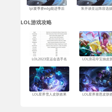
lpl夏季赛edg能进季后
朱开谈亚运阵容选
LOL游戏攻略
LOL2023亚运会选手名
LOL浪花夺宝抽皮
LOL星界雪人皮肤效果
LOL星界塞恩皮肤