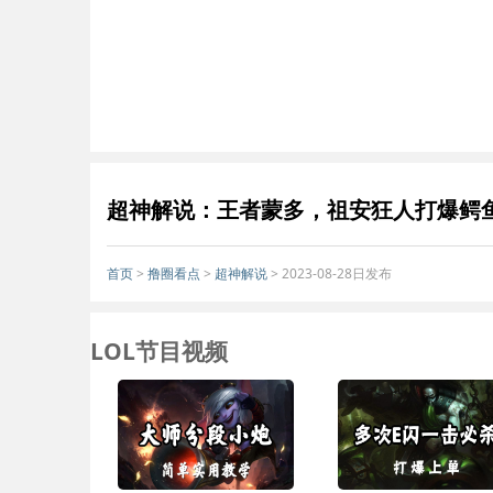
超神解说：王者蒙多，祖安狂人打爆鳄
首页
>
撸圈看点
>
超神解说
> 2023-08-28日发布
LOL节目视频