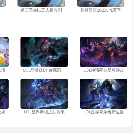
拔
近三天前iG五人组分别
英雄联盟2023LPL夏季
肤活
LOL新英雄Briar原画一
LOL神话死兆星尊烬皮
效果
LOL星界泰坦皮肤效果
LOL星界卑尔维斯皮肤