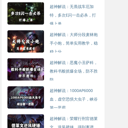
超神解说：无畏战车厄加
特，多次E闪一击必杀，打
爆上单
2023-08-28
超神解说：大师分段麦林炮
手小炮，简单实用教学，稳
稳上分
2023-08-28
超神解说：恶魔小丑萨科，
教科书般抓爆全场，防不胜
防
2023-08-16
超神解说：1000AP6000
血，虚空恐惧大虫子，峡谷
第一恶霸
2023-08-16
超神解说：荣耀行刑官德莱
文，逆风硬锤，强到离谱