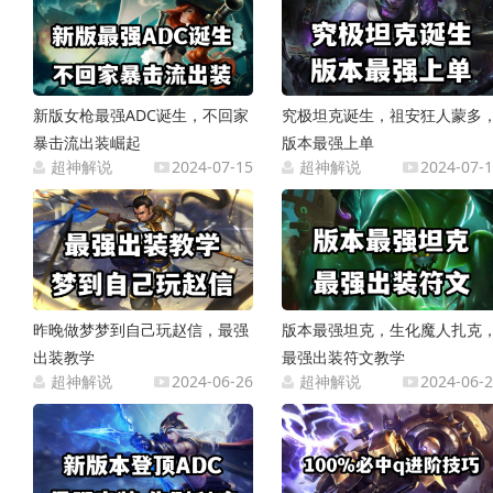
新版女枪最强ADC诞生，不回家
究极坦克诞生，祖安狂人蒙多
暴击流出装崛起
版本最强上单
超神解说
2024-07-15
超神解说
2024-07-
昨晚做梦梦到自己玩赵信，最强
版本最强坦克，生化魔人扎克
出装教学
最强出装符文教学
超神解说
2024-06-26
超神解说
2024-06-