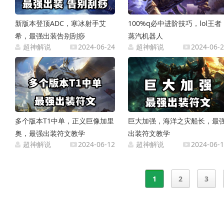
新版本登顶ADC，寒冰射手艾
100%q必中进阶技巧，lol王者
希，最强出装告别刮痧
蒸汽机器人
超神解说
2024-06-24
超神解说
2024-06-
多个版本T1中单，正义巨像加里
巨大加强，海洋之灾船长，最
奥，最强出装符文教学
出装符文教学
超神解说
2024-06-12
超神解说
2024-06-
1
2
3