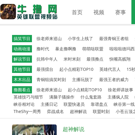
首页
视频
赛事
搞笑节目
徐老师来巡山
小学生上线了
最强青铜王者组
动画动漫
撸时代
暴走撸啊撸
萌萌哒联盟
啦啦啦德玛西
解说节目
抗韩中年人
米时米刻
最强撸点
快嘴高贱翔
其他节目
最强擂台
起小点精彩TOP10
英雄代言人
15
木木出品
青铜组搞笑时刻
主播玩脱了
最强王者的威力
撸圈看点
徐老师来巡山
起小点精彩TOP10
徐老师讲故事
英雄技巧与细节
满脑子骚操作
什么鬼套路
主播疯人院
峡谷相对论
主播日记
联盟快递员
靠谱盘点
峡谷第一线
TheShy一周秀
弈战成名
超神解说
联盟时刻
小苍云顶
超神解说