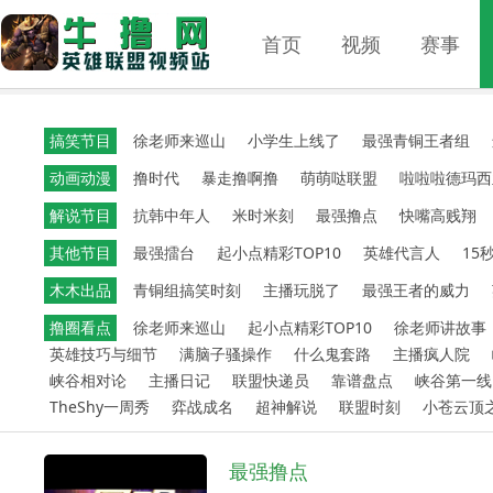
首页
视频
赛事
搞笑节目
徐老师来巡山
小学生上线了
最强青铜王者组
动画动漫
撸时代
暴走撸啊撸
萌萌哒联盟
啦啦啦德玛西
解说节目
抗韩中年人
米时米刻
最强撸点
快嘴高贱翔
其他节目
最强擂台
起小点精彩TOP10
英雄代言人
15
木木出品
青铜组搞笑时刻
主播玩脱了
最强王者的威力
撸圈看点
徐老师来巡山
起小点精彩TOP10
徐老师讲故事
英雄技巧与细节
满脑子骚操作
什么鬼套路
主播疯人院
峡谷相对论
主播日记
联盟快递员
靠谱盘点
峡谷第一线
TheShy一周秀
弈战成名
超神解说
联盟时刻
小苍云顶
最强撸点