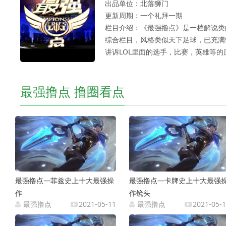
出品单位：北落狮门
更新周期：一个礼拜一期
栏目介绍：《最强撸点》是一档解说类
综合栏目，风格类似天下足球，已充满
讲诉LOL里面的选手，比赛，英雄等的
最强撸点 撸圈看点
最强撸点—菲兹史上十大最强操
最强撸点—卡牌史上十大最强
作
作镜头
最强撸点
2021-05-11
最强撸点
2021-05-