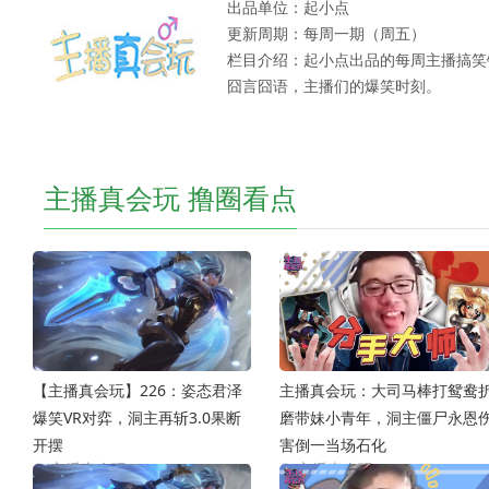
出品单位：起小点
更新周期：每周一期（周五）
栏目介绍：起小点出品的每周主播搞笑
囧言囧语，主播们的爆笑时刻。
主播真会玩 撸圈看点
【主播真会玩】226：姿态君泽
主播真会玩：大司马棒打鸳鸯
爆笑VR对弈，洞主再斩3.0果断
磨带妹小青年，洞主僵尸永恩
开摆
害倒一当场石化
主播真会玩
2022-01-08
主播真会玩
2021-12-