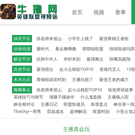
首页
视频
赛事
搞笑节目
徐老师来巡山
小学生上线了
最强青铜王者组
动画动漫
撸时代
暴走撸啊撸
萌萌哒联盟
啦啦啦德玛西
解说节目
抗韩中年人
米时米刻
最强撸点
快嘴高贱翔
其他节目
最强擂台
起小点精彩TOP10
英雄代言人
15
木木出品
青铜组搞笑时刻
主播玩脱了
最强王者的威力
撸圈看点
徐老师来巡山
起小点精彩TOP10
徐老师讲故事
英雄技巧与细节
满脑子骚操作
什么鬼套路
主播疯人院
峡谷相对论
主播日记
联盟快递员
靠谱盘点
峡谷第一线
TheShy一周秀
弈战成名
超神解说
联盟时刻
小苍云顶
主播真会玩