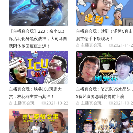
【主播真会玩】223：余小C出
主播真会玩：逮到！汤姆C直击
席活动化身黑夜战神，大司马自
洞主懦手下饭现场！
主播真会玩
2021-11-
我附体梦回瘟疫之源！
主播真会玩
2021-11-27
主播真会玩：峡谷ICU玩家大
主播真会玩：姿态队VS水晶队
赏，校花洞主首当其冲！
S食艺食界总嚼赛提前上演
主播真会玩
2021-10-22
主播真会玩
2021-10-