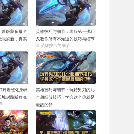
2021-05-27
2021-05-27
：新版蒙多最全
英雄技巧与细节：国服第一佛耶
无限刷新，真实
戈教你所有不知道的技巧与细节
英雄技巧与细节
2021-05-27
节
2021-05-27
打野岩雀化身峡
英雄技巧与细节：玩转男刀的几
长城封路断敌魂
个超细节技巧！学会这个你就是
节
最靓的仔
2021-01-09
英雄技巧与细节
2020-04-02