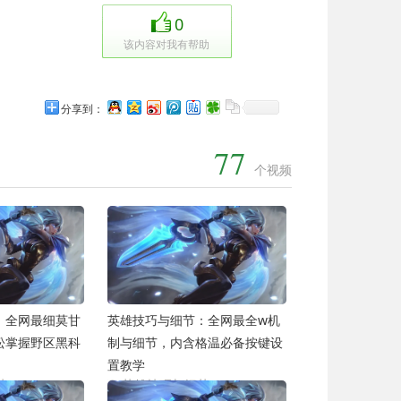
0
该内容对我有帮助
分享到：
77
个视频
：全网最细莫甘
英雄技巧与细节：全网最全w机
松掌握野区黑科
制与细节，内含格温必备按键设
置教学
节
英雄技巧与细节