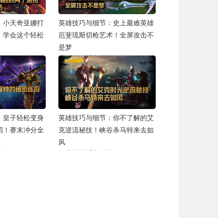
：小天奇亚娜打
英雄技巧与细节：史上最难英雄
！学会这个轻松
厄斐琉斯切枪艺术！全屏攻击不
是梦
节
英雄技巧与细节
2020-01-03
2019-12-26
：皇子轻松变身
英雄技巧与细节：你不了解的艾
招！赛末冲分全
克逆流秘技！峡谷杀马特来去如
风
节
英雄技巧与细节
2019-09-30
2019-09-16