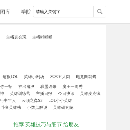
图库
学院
刻
主播真会玩
主播啪啪啪
这很LOL
英雄小剧场
木木五大囧
电竞圈就酱
教你一招
神出鬼没
联盟语录
魔王一周秀
神
英雄训练营
主播日报
今日快讯
英雄麦克疯
巧中年人
云顶之弈S3
LOL小小英雄
斗鱼英雄榜
小数点解说
英雄研究院
推荐 英雄技巧与细节 给朋友