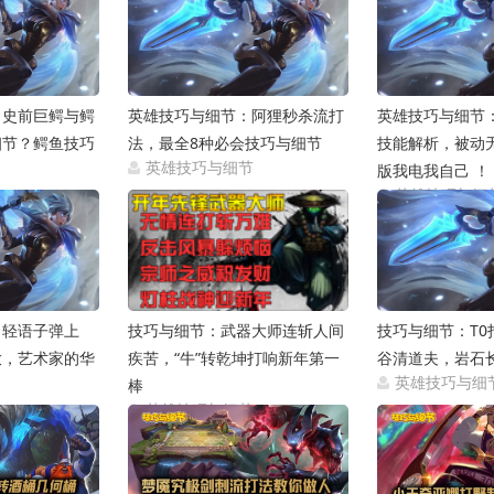
2021-05-27
2021-05-27
：史前巨鳄与鳄
英雄技巧与细节：阿狸秒杀流打
英雄技巧与细节
细节？鳄鱼技巧
法，最全8种必会技巧与细节
技能解析，被动
英雄技巧与细节
版我电我自己 ！
2021-05-27
节
英雄技巧与细
2021-05-27
！轻语子弹上
技巧与细节：武器大师连斩人间
技巧与细节：T0
放，艺术家的华
疾苦，“牛”转乾坤打响新年第一
谷清道夫，岩石
英雄技巧与细
棒
节
英雄技巧与细节
2021-02-22
2021-01-11