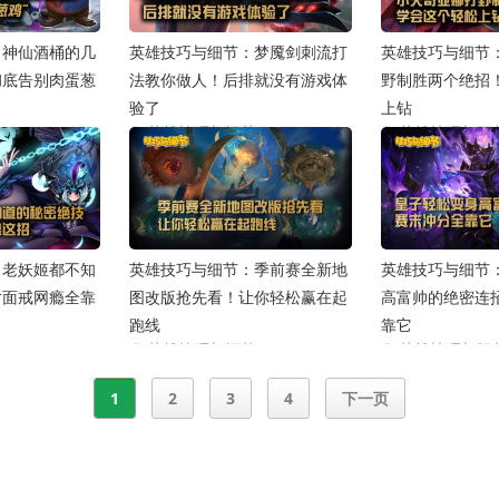
：神仙酒桶的几
英雄技巧与细节：梦魇剑刺流打
英雄技巧与细节
彻底告别肉蛋葱
法教你做人！后排就没有游戏体
野制胜两个绝招
验了
上钻
节
英雄技巧与细节
英雄技巧与细
2020-02-27
2020-01-10
：老妖姬都不知
英雄技巧与细节：季前赛全新地
英雄技巧与细节
对面戒网瘾全靠
图改版抢先看！让你轻松赢在起
高富帅的绝密连
跑线
靠它
节
英雄技巧与细节
英雄技巧与细
2019-12-11
2019-11-14
1
2
3
4
下一页