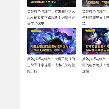
英雄技巧与细节：赛娜和他这么
英雄技巧与细节
玩竟能改变下路现状！到底是谁
何桶精髓奥义！
绿了卢锡安
鸡
英雄技巧与细节
英雄技巧与细
2020-04-02
英雄技巧与细节：大魔王瑞兹的
英雄技巧与细节
进阶军体拳连招！法术机关枪就
道的秘密绝技！
此开始
这招
英雄技巧与细节
英雄技巧与细
2019-12-11