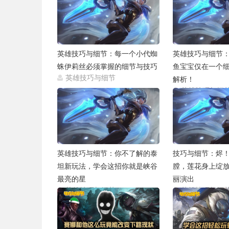
英雄技巧与细节：每一个小代蜘
英雄技巧与细节
蛛伊莉丝必须掌握的细节与技巧
鱼宝宝仅在一个
英雄技巧与细节
解析！
2021-05-27
英雄技巧与细
英雄技巧与细节：你不了解的泰
技巧与细节：烬
坦新玩法，学会这招你就是峡谷
膛，莲花身上绽
最亮的星
丽演出
英雄技巧与细节
英雄技巧与细
2021-05-27