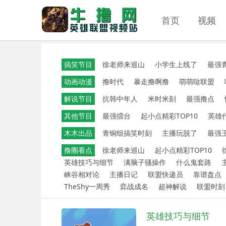
首页
视频
搞笑节目
徐老师来巡山
小学生上线了
最强
动画动漫
撸时代
暴走撸啊撸
萌萌哒联盟
解说节目
抗韩中年人
米时米刻
最强撸点
其他节目
最强擂台
起小点精彩TOP10
英雄
木木出品
青铜组搞笑时刻
主播玩脱了
最强
撸圈看点
徐老师来巡山
起小点精彩TOP10
英雄技巧与细节
满脑子骚操作
什么鬼套路
峡谷相对论
主播日记
联盟快递员
靠谱盘点
TheShy一周秀
弈战成名
超神解说
联盟时刻
英雄技巧与细节