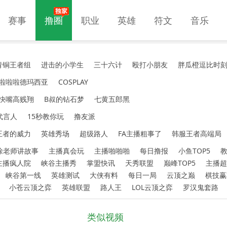
赛事
撸圈
职业
英雄
符文
音乐
青铜王者组
进击的小学生
三十六计
殴打小朋友
胖瓜橙逗比时
啦啦啦德玛西亚
COSPLAY
快嘴高贱翔
B叔的钻石梦
七黄五郎黑
代言人
15秒教你玩
撸友派
王者的威力
英雄秀场
超级路人
FA主播粗事了
韩服王者高端局
徐老师讲故事
主播真会玩
主播啪啪啪
每日撸报
小鱼TOP5
主播疯人院
峡谷主播秀
掌盟快讯
天秀联盟
巅峰TOP5
主播超
峡谷第一线
英雄测试
大侠有料
每日一局
云顶之巅
棋技赢
小苍云顶之弈
英雄联盟
路人王
LOL云顶之弈
罗汉鬼套路
类似视频