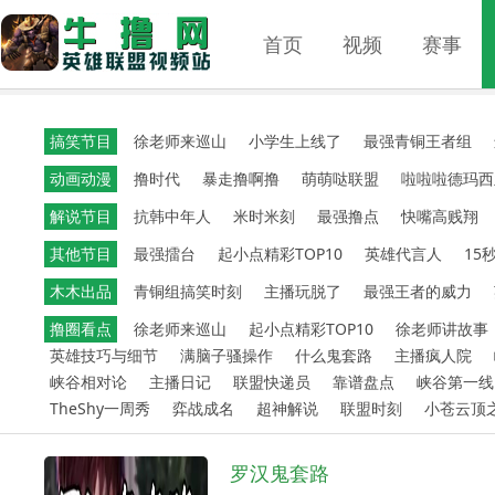
首页
视频
赛事
搞笑节目
徐老师来巡山
小学生上线了
最强青铜王者组
动画动漫
撸时代
暴走撸啊撸
萌萌哒联盟
啦啦啦德玛西
解说节目
抗韩中年人
米时米刻
最强撸点
快嘴高贱翔
其他节目
最强擂台
起小点精彩TOP10
英雄代言人
15
木木出品
青铜组搞笑时刻
主播玩脱了
最强王者的威力
撸圈看点
徐老师来巡山
起小点精彩TOP10
徐老师讲故事
英雄技巧与细节
满脑子骚操作
什么鬼套路
主播疯人院
峡谷相对论
主播日记
联盟快递员
靠谱盘点
峡谷第一线
TheShy一周秀
弈战成名
超神解说
联盟时刻
小苍云顶
罗汉鬼套路