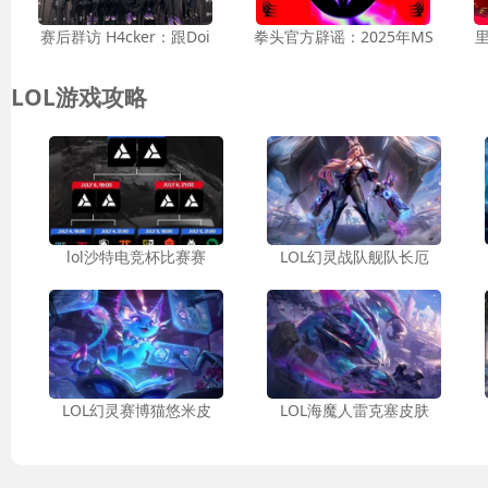
赛后群访 H4cker：跟Doi
拳头官方辟谣：2025年MS
里
LOL游戏攻略
lol沙特电竞杯比赛赛
LOL幻灵战队舰队长厄
LOL幻灵赛博猫悠米皮
LOL海魔人雷克塞皮肤