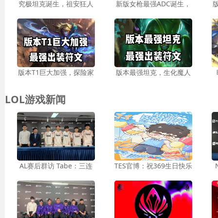
究极坦克诞生，祖安狂人
新版女枪最强ADC诞生，
版本T1巨大加强，探险家
版本最强坦克，生化魔人
LOL游戏新闻
AL赛后群访 Tabe：三连
TES官博：祝369生日快乐