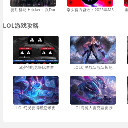
赛后群访 H4cker：跟Doi
拳头官方辟谣：2025年MS
里
LOL游戏攻略
lol沙特电竞杯比赛赛
LOL幻灵战队舰队长厄
LOL幻灵赛博猫悠米皮
LOL海魔人雷克塞皮肤