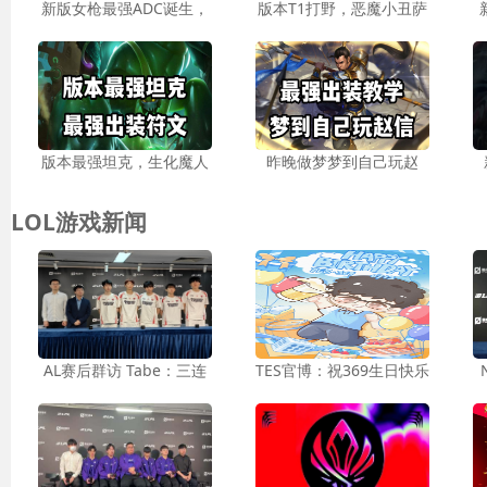
新版女枪最强ADC诞生，
版本T1打野，恶魔小丑萨
版本最强坦克，生化魔人
昨晚做梦梦到自己玩赵
LOL游戏新闻
AL赛后群访 Tabe：三连
TES官博：祝369生日快乐