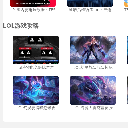
LPL组内赛趣味数据：TES
AL赛后群访 Tabe：三连
T
LOL游戏攻略
lol沙特电竞杯比赛赛
LOL幻灵战队舰队长厄
LOL幻灵赛博猫悠米皮
LOL海魔人雷克塞皮肤