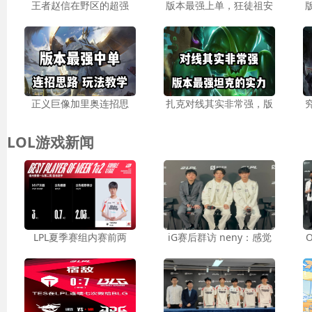
王者赵信在野区的超强
版本最强上单，狂徒祖安
正义巨像加里奥连招思
扎克对线其实非常强，版
LOL游戏新闻
LPL夏季赛组内赛前两
iG赛后群访 neny：感觉