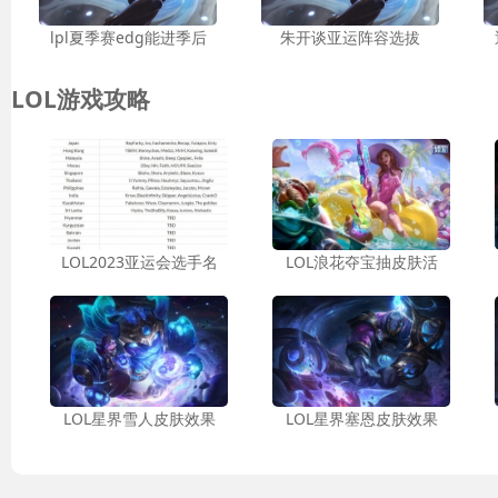
lpl夏季赛edg能进季后
朱开谈亚运阵容选拔
LOL游戏攻略
LOL2023亚运会选手名
LOL浪花夺宝抽皮肤活
LOL星界雪人皮肤效果
LOL星界塞恩皮肤效果