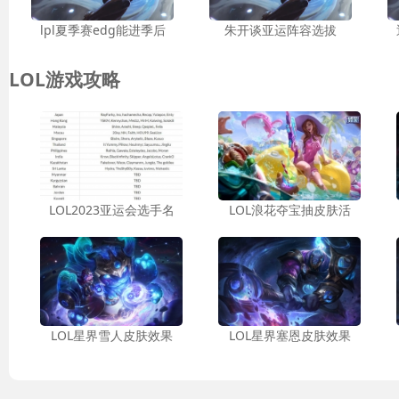
lpl夏季赛edg能进季后
朱开谈亚运阵容选拔
LOL游戏攻略
LOL2023亚运会选手名
LOL浪花夺宝抽皮肤活
LOL星界雪人皮肤效果
LOL星界塞恩皮肤效果