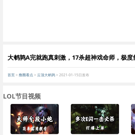
大鹌鹑A完就跑真刺激，17杀超神戏命师，极度
首页
>
撸圈看点
>
云顶大鹌鹑
> 2021-01-15日发布
LOL节目视频