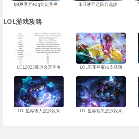
lpl夏季赛edg能进季后
朱开谈亚运阵容选拔
LOL游戏攻略
LOL2023亚运会选手名
LOL浪花夺宝抽皮肤活
LOL星界雪人皮肤效果
LOL星界塞恩皮肤效果