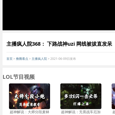
主播疯人院368： 下路战神uzi 网线被拔直发呆
首页
>
撸圈看点
>
主播疯人院
> 2021-06-09日发布
LOL节目视频
超神解说：大师分段麦林
超神解说：无畏战车厄加