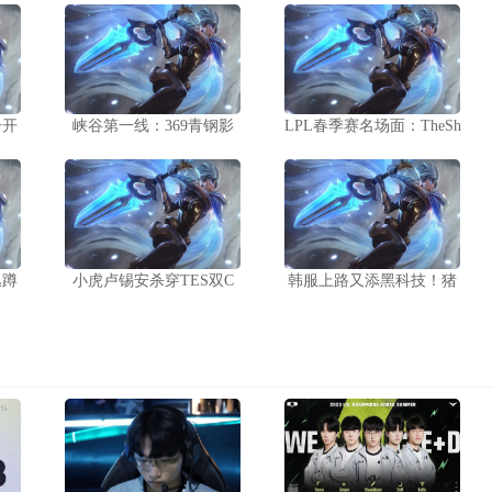
一开
峡谷第一线：369青钢影
LPL春季赛名场面：TheSh
丛蹲
小虎卢锡安杀穿TES双C
韩服上路又添黑科技！猪