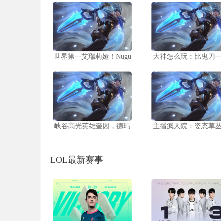
世界第一艾瑞莉娅！Nugu
大神怎么玩：比鬼刀
峡谷高光英雄奎因，德玛
主播疯人院：姿态草
LOL最新赛事