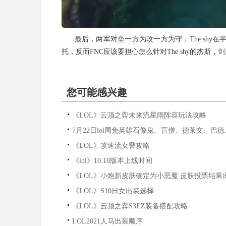
最后，两军对垒一方为攻一方为守，The shy在半
托，反而FNC应该要担心怎么针对The shy的杰斯，
剑
您可能感兴趣
《LOL》云顶之弈未来流星雨阵容玩法攻略
7月22日lol周免英雄石像鬼、盲僧、德莱文、
《LOL》攻速流女警攻略
《lol》10.18版本上线时间
《LOL》小炮新皮肤确定为小恶魔 皮肤投票结果
《LOL》S10日女出装选择
《LOL》云顶之弈S3EZ装备搭配攻略
LOL2021人马出装顺序