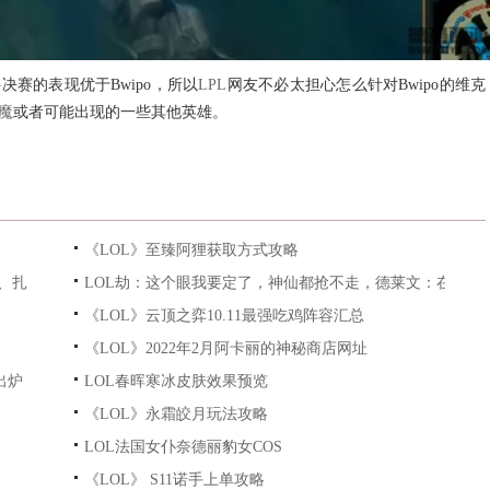
决赛的表现优于Bwipo，所以
LPL
网友不必太担心怎么针对Bwipo的维克
魔
或者可能出现的一些其他英雄。
《LOL》至臻阿狸获取方式攻略
巴德、扎克、金属、大头、光辉、提
LOL劫：这个眼我要定了，神仙都抢不走，德莱文：在下服
《LOL》云顶之弈10.11最强吃鸡阵容汇总
《LOL》2022年2月阿卡丽的神秘商店网址
出炉
LOL春晖寒冰皮肤效果预览
《LOL》永霜皎月玩法攻略
LOL法国女仆奈德丽豹女COS
《LOL》 S11诺手上单攻略