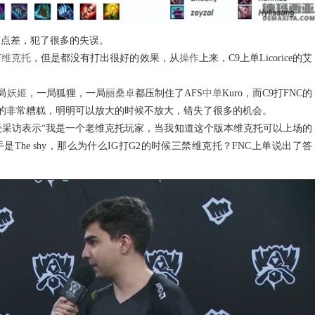
点差，犯了很多的失误。
打
维克托
，但是都没有打出很好的效果，从
操作
上来，C9上单Licorice的艾
局
妖姬
，一局狐狸，一局
丽桑卓
都压制住了AFS
中单
Kuro，而C9打FNC的
表现的非常糟糕，明明可以放大的时候不放大，错失了很多的机会。
接受采访表示“我是一个老维克托玩家，当我知道这个版本维克托可以上场的
是The shy，那么为什么IG打G2的时候三禁维克托？FNC上单说出了答