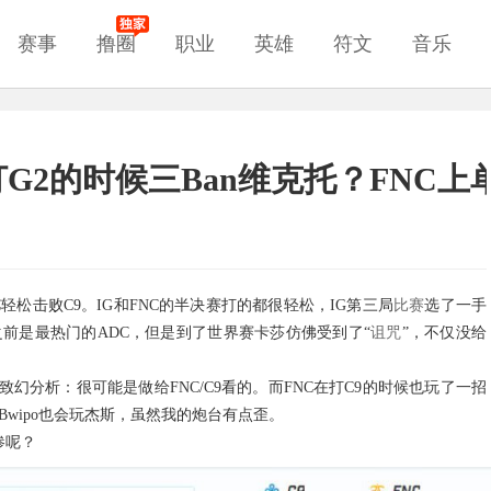
赛事
撸圈
职业
英雄
符文
音乐
G打G2的时候三Ban维克托？FNC
C轻松击败C9。IG和FNC的半决赛打的都很轻松，IG第三局
比赛
选了一手
之前是最热门的ADC，但是到了世界赛卡莎仿佛受到了“
诅咒
”，不仅没给
分析：很可能是做给FNC/C9看的。而FNC在打C9的时候也玩了一招
Bwipo也会玩杰斯，虽然我的炮台有点歪。
惨呢？