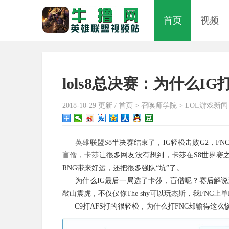
首页
视频
lols8总决赛：为什么I
2018-10-29 更新 /
首页
>
召唤师学院
>
LOL游戏新闻
英雄
联盟S8半决赛结束了，IG轻松击败G2，FN
盲僧
，
卡莎
让很多网友没有想到，卡莎在S8世界赛
RNG带来好运，还把很多强队“坑”了。
为什么IG最后一局选了卡莎，盲僧呢？赛后解说致幻
敲山震虎，不仅仅你The shy可以玩
杰斯
，我FNC
上单
C9打AFS打的很轻松，为什么打FNC却输得这么