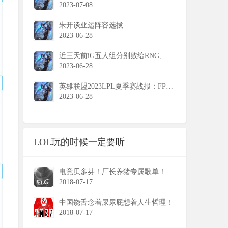
2023-07-08
朱开谈亚运阵容选拔
2023-06-28
近三天前iG五人组分别败给RNG、EDG、WE、FPX
2023-06-28
英雄联盟2023LPL夏季赛战报：FPX下克上击败WBG
2023-06-28
LOL玩的时候一定要听
电竞贝多芬！厂长养猪专属歌单！
2018-07-17
中国饶舌念着屎尿屁想着人生哲理！
2018-07-17