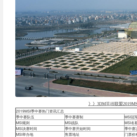
》》
3DM
英雄
联盟2019
2019MSI季中赛热门资讯汇总
季中赛队伍
季中赛赛制
MSI冠
MSI规则
MSI战队
MSI名
MSI决赛时间
季中赛开始时间
季中赛
MSI举办地
售票地址
门票价