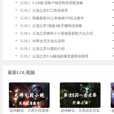
《LOL》9.24b影召唤卢锡安阵容搭配攻略
《LOL》云顶之弈打工阵容推荐
《LOL》韩服最新S9上单偷钱VN玩法教学
《LOL》云顶之弈3海盗4枪手赌狗流攻略
《LOL》云顶之弈稀有小小英雄蛋获取方法介绍
《LOL》S8琴女符文加点说明
《LOL》云顶之弈S4寡妇介绍
《LOL》云顶之弈9.24极地剧毒雷霆阵容推荐
最新LOL视频
超神解说：大师分段麦林
超神解说：无畏战车厄加