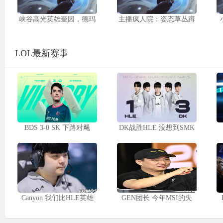
峡谷高光英雄奎因，德玛
主播疯人院：姿态草丛蹲
LOL最新赛事
BDS 3-0 SK 下路对飚
DK战胜HLE 没想到SMK
Canyon 我们比HLE英雄
GEN团长 今年MSI的失