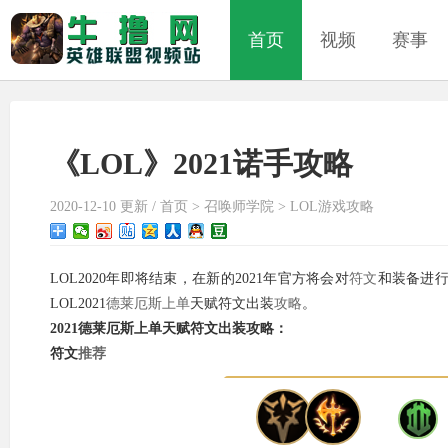
首页
视频
赛事
《LOL》2021诺手攻略
2020-12-10 更新 /
首页
>
召唤师学院
>
LOL游戏攻略
LOL2020年即将结束，在新的2021年官方将会对
符文
和装备进
LOL2021
德莱厄斯
上单
天赋符文出装
攻略
。
2021德莱厄斯上单天赋符文出装攻略：
符文
推荐