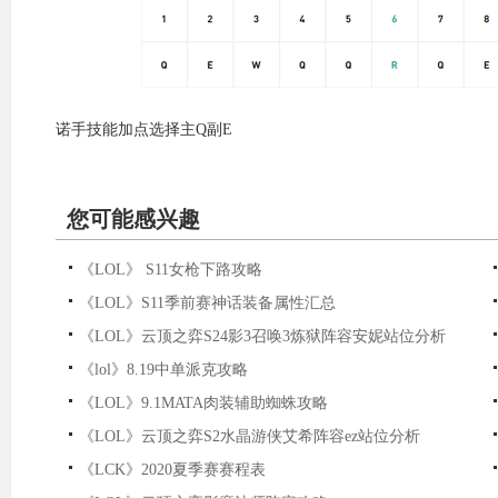
诺手技能加点选择主Q副E
您可能感兴趣
《LOL》 S11女枪下路攻略
《LOL》S11季前赛神话装备属性汇总
《LOL》云顶之弈S24影3召唤3炼狱阵容安妮站位分析
《lol》8.19中单派克攻略
《LOL》9.1MATA肉装辅助蜘蛛攻略
《LOL》云顶之弈S2水晶游侠艾希阵容ez站位分析
《LCK》2020夏季赛赛程表