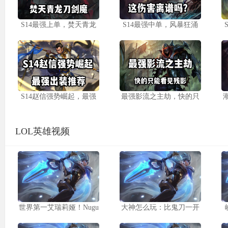
S14最强上单，焚天青龙
S14最强中单，风暴狂涌
S14赵信强势崛起，最强
最强影流之主劫，快的只
LOL英雄视频
世界第一艾瑞莉娅！Nugu
大神怎么玩：比鬼刀一开