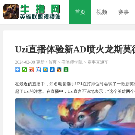
首页
视频
赛事
Uzi直播体验新AD喷火龙斯莫
2024-02-08 更新 /
首页
>
召唤师学院
>
赛事直通车
在最近的直播中，知名电竞选手
UZI
在打排位时尝试了一款新
英
起了Uzi的注意。在直播中，Uzi直言不讳地表示：“这个英雄两