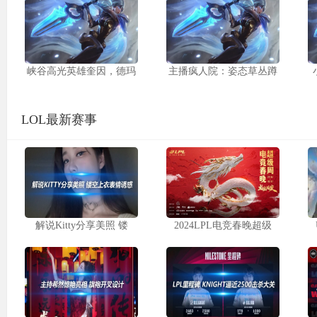
峡谷高光英雄奎因，德玛
主播疯人院：姿态草丛蹲
LOL最新赛事
解说Kitty分享美照 镂
2024LPL电竞春晚超级