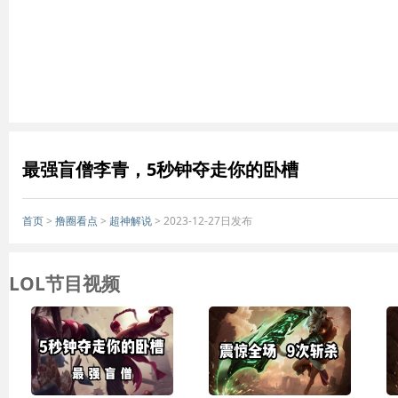
最强盲僧李青，5秒钟夺走你的卧槽
首页
>
撸圈看点
>
超神解说
> 2023-12-27日发布
LOL节目视频