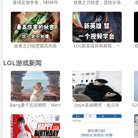
最强盲僧李青，5秒钟夺
放逐之刃锐雯，震惊全场
放逐之刃锐雯最高伤害
LOL新英雄异画师彗，一
LOL游戏新闻
Bang妻子志宣晒照：Merr
Jiejie圣诞晒照：发点存
G2