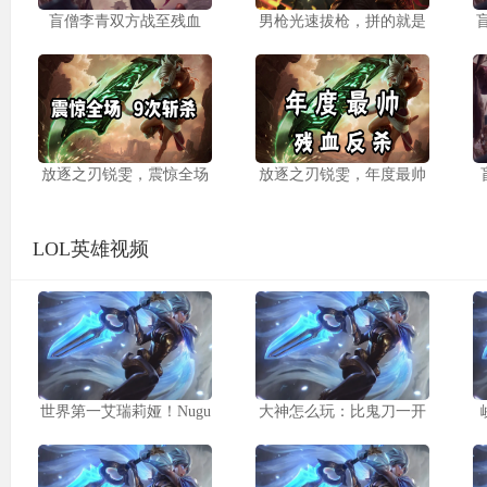
盲僧李青双方战至残血
男枪光速拔枪，拼的就是
放逐之刃锐雯，震惊全场
放逐之刃锐雯，年度最帅
LOL英雄视频
世界第一艾瑞莉娅！Nugu
大神怎么玩：比鬼刀一开