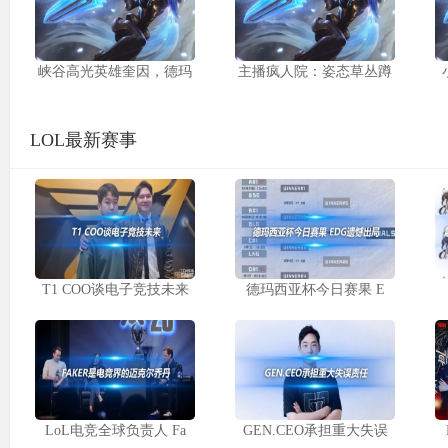
峡谷高光英雄奎因，德玛
主播疯人院：姿态草丛蹲
LOL最新赛事
T1 COO谈电子竞技未来
德玛西亚杯今日赛果 E
LoL电竞全球负责人 Fa
GEN.CEO承担重大失误