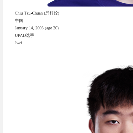
Chiu Tzu-Chuan (邱梓銓)
中国
January 14, 2003 (age 20)
UPAD选手
Jwei