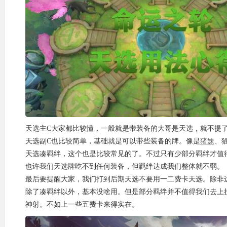
天选主C大家都比较懂，一般就是带装备的大哥是天选，就不提
天选副C也比较简单，基础就是可以带些装备的牌。像是
猪妹
、
天选凑羁绊，这个也是比较常见的了。不过只有少部分羁绊才值
也许我们天选牌吃不到任何装备，但羁绊达成我们整体就不弱。
最后要提醒大家，我们打到后期天选不要用一二费卡天选。除非
除了凑羁绊以外，基本没啥用。但是部分羁绊并不值得我们去上
神射。不如上一些五费卡来得实在。