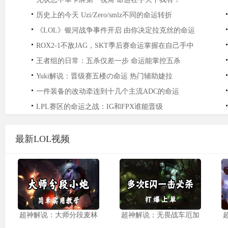
历史上的今天 Uzi/Zero/smlz不同的命运转折
《LOL》银河战争事件开启 由你决定拉克丝的命运
ROX2-1不敌JAG，SKT季后赛命运掌握在自己手中
王者组的日常：五杀仅差一步 命运能掌控五杀
Yuki解说：晋级赛五楼の命运 热门辅助婕拉
一件装备的改动牵连到十几个主流ADC的命运
LPL赛区的命运之战：IG和FPX谁能晋级
最新LOL视频
超神解说：大师分段麦林
超神解说：无畏战车厄加