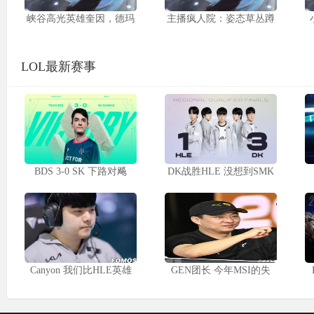
峡谷高光英雄奎因，德玛
主播疯人院：姿态草丛蹲
LOL最新赛事
BDS 3-0 SK 下路对飚
DK战胜HLE 没想到SMK
Canyon 我们比HLE英雄
GEN团长 今年MSI的失