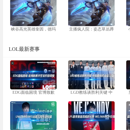
峡谷高光英雄奎因，德玛
主播疯人院：姿态草丛蹲
LOL最新赛事
EDG面临困境 官博致歉
LGD教练谈胜利关键 中