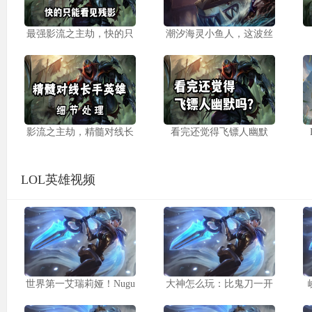
最强影流之主劫，快的只
潮汐海灵小鱼人，这波丝
影流之主劫，精髓对线长
看完还觉得飞镖人幽默
LOL英雄视频
世界第一艾瑞莉娅！Nugu
大神怎么玩：比鬼刀一开