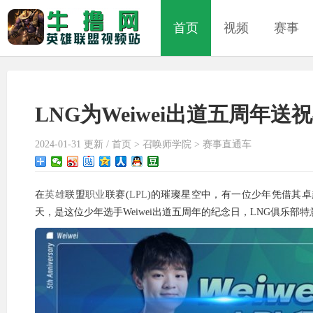
首页
视频
赛事
LNG为Weiwei出道五周年
2024-01-31 更新 /
首页
>
召唤师学院
>
赛事直通车
在
英雄
联盟
职业
联赛(
LPL
)的璀璨星空中，有一位少年凭借其
天，是这位少年选手Weiwei出道五周年的纪念日，LNG俱乐部