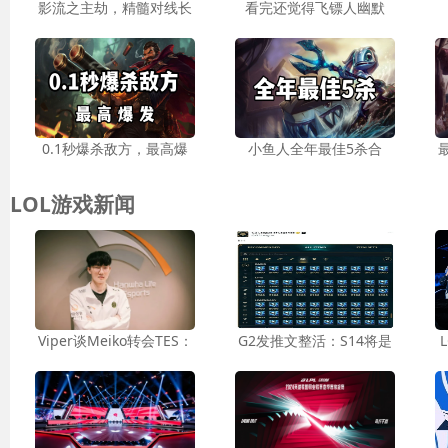
影流之主劫，精髓对线长
看完还觉得飞镖人幽默
0.1秒爆杀敌方，最高爆
小鱼人全年最佳5杀合
LOL游戏新闻
Viper谈Meiko转会TES：
G2发推文整活：S14将是