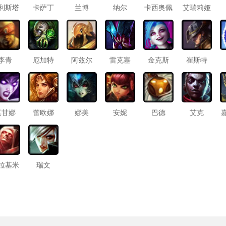
利斯塔
卡萨丁
兰博
纳尔
卡西奥佩
艾瑞莉娅
娅
李青
厄加特
阿兹尔
雷克塞
金克斯
崔斯特
莫甘娜
蕾欧娜
娜美
安妮
巴德
艾克
拉基米
瑞文
尔