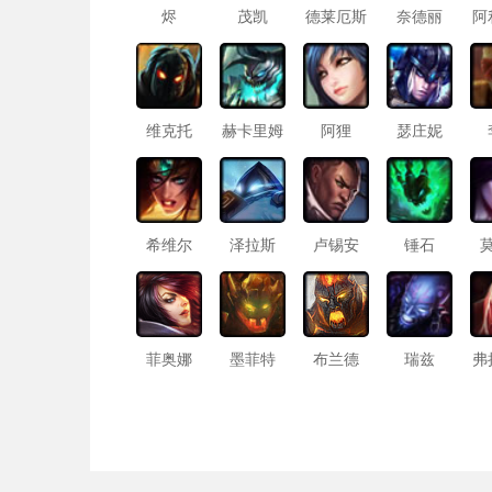
烬
茂凯
德莱厄斯
奈德丽
阿
维克托
赫卡里姆
阿狸
瑟庄妮
希维尔
泽拉斯
卢锡安
锤石
菲奥娜
墨菲特
布兰德
瑞兹
弗