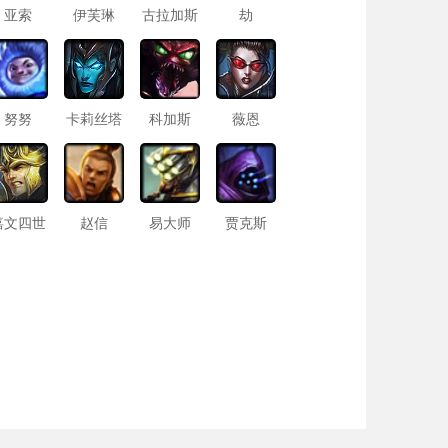
亚索
伊芙琳
古拉加斯
劫
努努
卡莉丝塔
科加斯
薇恩
嘉文四世
赵信
易大师
贾克斯