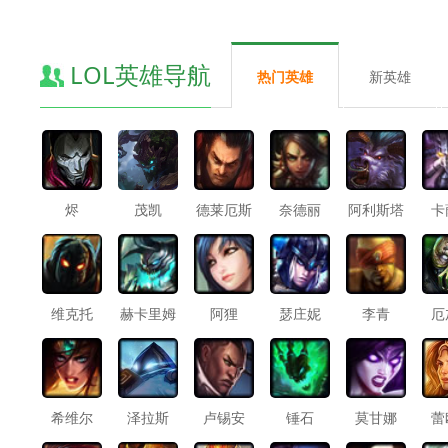
LOL英雄导航
热门英雄
新英雄
烬
茂凯
德莱厄斯
奈德丽
阿利斯塔
卡
维克托
赫卡里姆
阿狸
瑟庄妮
李青
厄
希维尔
泽拉斯
卢锡安
锤石
莫甘娜
蕾