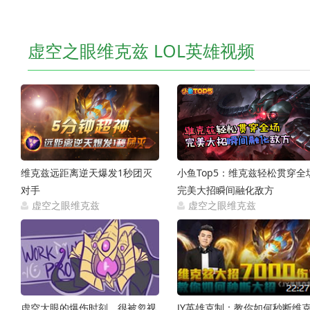
虚空之眼维克兹 LOL英雄视频
维克兹远距离逆天爆发1秒团灭
小鱼Top5：维克兹轻松贯穿全
对手
完美大招瞬间融化敌方
虚空之眼维克兹
虚空之眼维克兹
2019-08-23
2019-06-
虚空大眼的爆伤时刻，很被忽视
JY英雄克制：教你如何秒断维