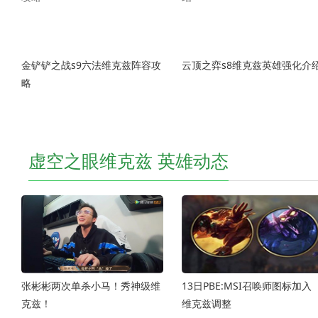
金铲铲之战s9六法维克兹阵容攻
云顶之弈s8维克兹英雄强化介
略
虚空之眼维克兹 英雄动态
张彬彬两次单杀小马！秀神级维
13日PBE:MSI召唤师图标加入
克兹！
维克兹调整