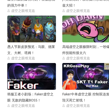
的强力中单！
兹大招！
虚空之眼维克兹
虚空之眼维克兹
2016-10-04
2016-07-
愚人节新皮肤预览：马眼、德莱
高端虚空之眼极限时刻，一秒
文、大树、塔姆！
炸技能衔接太六
虚空之眼维克兹
虚空之眼维克兹
2016-03-09
2016-01-
韩服王者小剧场：Faker虚空之
Faker中单虚空之眼 控制双连
眼 无敌的隐藏BOSS！
毁灭死亡射线！
虚空之眼维克兹
虚空之眼维克兹