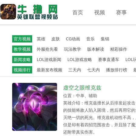
首页
视频
赛事
官方视频
英雄
皮肤
CG动画
音乐
集锦
教学视频
外服抢先看
玩法教学
版本解读
精彩操作
新闻攻略
LOL游戏新闻
LOL游戏攻略
赛事直通车
LOL
视频排行
最新发布视频
三天内
七天内
播放排行榜
虚空之眼维克兹
位置：中单、辅助
英雄介绍：维克兹擅长从后排发起攻击
的技能将敌人陷入困境，然后再用它的
灭绝一切的死光。维克兹机动性不高，
但是却有着四招范围攻击，并且除了魔
还附带真实伤害。