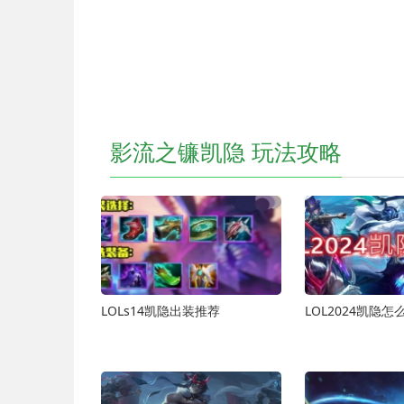
影流之镰凯隐 玩法攻略
LOLs14凯隐出装推荐
LOL2024凯隐怎