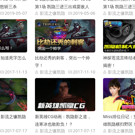
血怒斩三杀
第1场 凯隐三进三出戏耍敌人
第1场 凯隐三进
2019-05-07
影流之镰凯隐
2019-05-06
影流之镰凯隐
不知道死字怎么
比劫还秀的刺客，突出一个帅
神探苍流言终结
字！
揭密！
2017-11-13
影流之镰凯隐
2017-11-10
影流之镰凯隐
：影流之镰凯隐
新英雄CG动画：凯隐影之道，
Miss排位日记
连寒冰也敢欺负！？
雄凯隐横扫野区
2017-07-17
影流之镰凯隐
2017-07-17
影流之镰凯隐