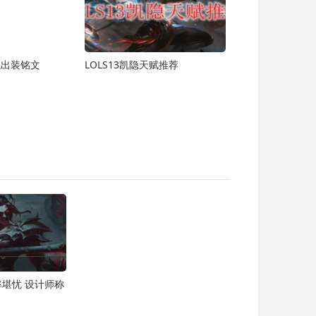
隐出装铭文
LOLS13凯隐天赋推荐
率堪忧 设计师称