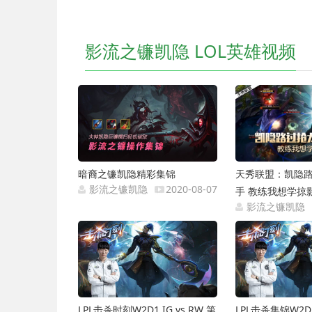
影流之镰凯隐 LOL英雄视频
暗裔之镰凯隐精彩集锦
天秀联盟：凯隐
影流之镰凯隐
2020-08-07
手 教练我想学掠
影流之镰凯隐
LPL击杀时刻W2D1 IG vs RW 第
LPL击杀集锦W2D1 