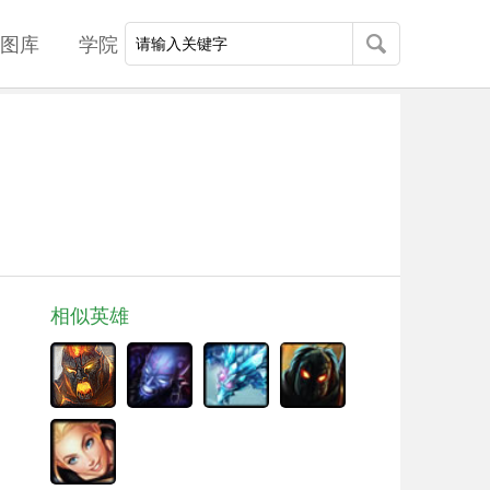
图库
学院
相似英雄