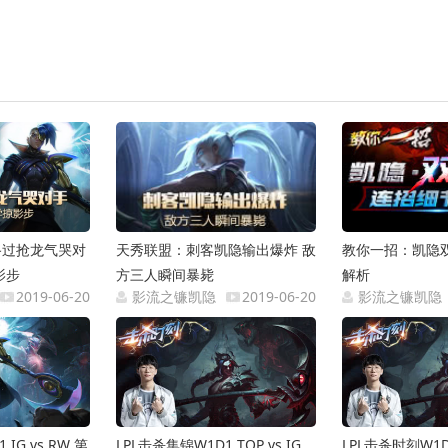
路过抢龙气哭对
天秀联盟：刺客凯隐输出爆炸 敌
教你一招：凯隐
影步
方三人瞬间暴毙
解析
2019-06-20
影流之镰凯隐
2019-06-20
影流之镰凯隐
IG vs RW 第
LPL击杀集锦W1D1 TOP vs IG
LPL击杀时刻W1D1 