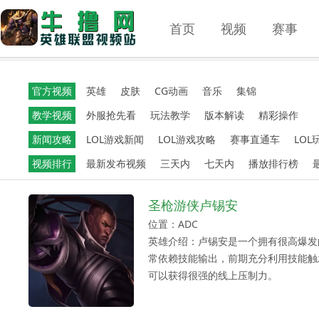
首页
视频
赛事
官方视频
英雄
皮肤
CG动画
音乐
集锦
教学视频
外服抢先看
玩法教学
版本解读
精彩操作
新闻攻略
LOL游戏新闻
LOL游戏攻略
赛事直通车
LOL
视频排行
最新发布视频
三天内
七天内
播放排行榜
圣枪游侠卢锡安
位置：ADC
英雄介绍：卢锡安是一个拥有很高爆发
常依赖技能输出，前期充分利用技能触
可以获得很强的线上压制力。