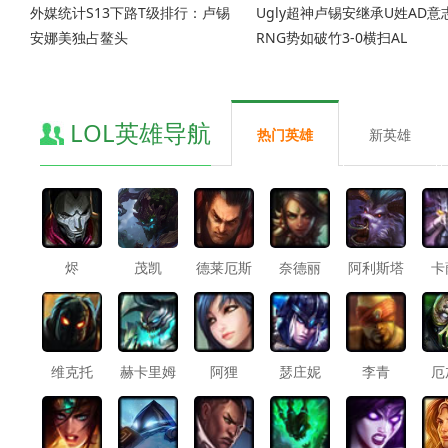
外媒统计S13下路T级排行：卢锡
Ugly超神卢锡安继承U姓AD意
安娜美独占鳌头
RNG势如破竹3-0横扫AL
LOL英雄导航
热门英雄
新英雄
烬
茂凯
德莱厄斯
奈德丽
阿利斯塔
卡
维克托
赫卡里姆
阿狸
瑟庄妮
李青
厄