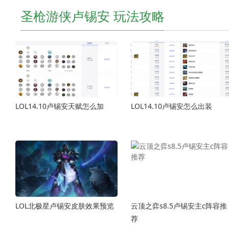
圣枪游侠卢锡安 玩法攻略
LOL14.10卢锡安天赋怎么加
LOL14.10卢锡安怎么出装
LOL北极星卢锡安皮肤效果预览
云顶之弈s8.5卢锡安主c阵容推
荐