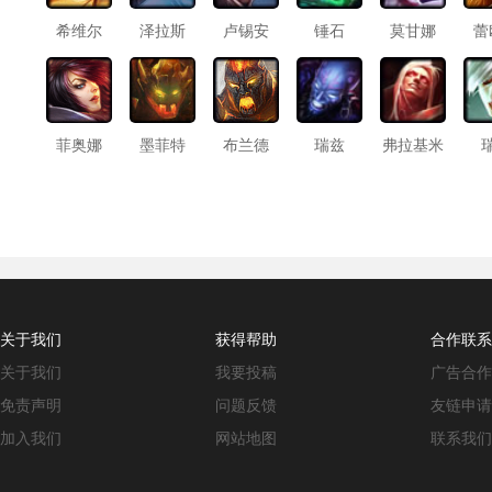
希维尔
泽拉斯
卢锡安
锤石
莫甘娜
蕾
菲奥娜
墨菲特
布兰德
瑞兹
弗拉基米
尔
关于我们
获得帮助
合作联系
关于我们
我要投稿
广告合作
免责声明
问题反馈
友链申请
加入我们
网站地图
联系我们