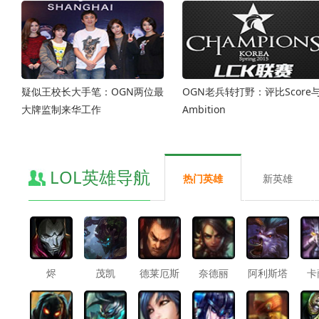
疑似王校长大手笔：OGN两位最
OGN老兵转打野：评比Score
大牌监制来华工作
Ambition
LOL英雄导航
热门英雄
新英雄
烬
茂凯
德莱厄斯
奈德丽
阿利斯塔
卡