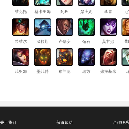
维克托
赫卡里姆
阿狸
瑟庄妮
李青
厄
希维尔
泽拉斯
卢锡安
锤石
莫甘娜
蕾
菲奥娜
墨菲特
布兰德
瑞兹
弗拉基米
尔
关于我们
获得帮助
合作联系