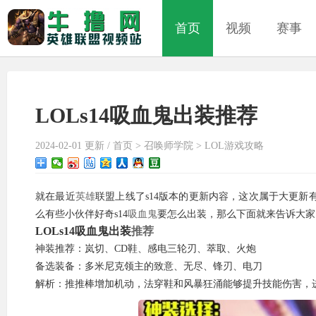
首页
视频
赛事
LOLs14吸血鬼出装推荐
2024-02-01 更新 /
首页
>
召唤师学院
>
LOL游戏攻略
就在最近
英雄
联盟上线了s14版本的更新内容，这次属于大更
么有些小伙伴好奇s14
吸血鬼
要怎么出装，那么下面就来告诉大家
LOLs14吸血鬼出装
推荐
神装推荐：岚切、CD鞋、感电三轮刃、萃取、火炮
备选装备：多米尼克领主的致意、无尽、锋刃、电刀
解析：推推棒增加机动，法穿鞋和风暴狂涌能够提升技能伤害，