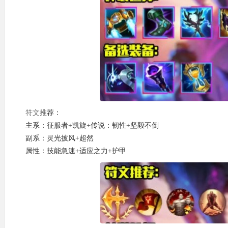
符文
推荐：
主系：征服者+凯旋+传说：韧性+坚毅不倒
副系：灵光披风+超然
属性：技能急速+适应之力+护甲