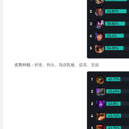
劣势对线：
鳄鱼
、
狗头
、马尔扎哈、
提莫
、
安妮