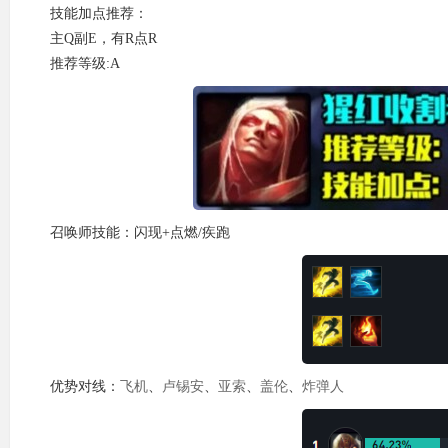
技能加点推荐：
主Q副E，有R点R
推荐等级:A
召唤师技能：闪现+点燃/疾跑
优势对线：
飞机
、
卢锡安
、
亚索
、
盖伦
、
炸弹人