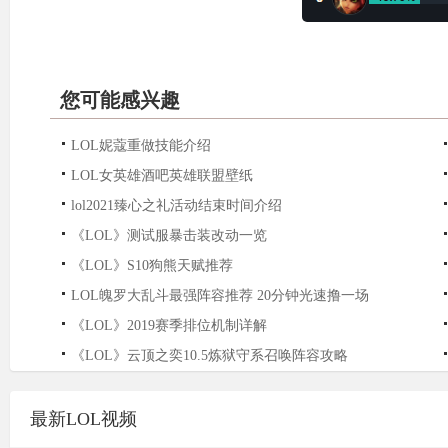
您可能感兴趣
LOL妮蔻重做技能介绍
LOL女英雄酒吧英雄联盟壁纸
lol2021臻心之礼活动结束时间介绍
《LOL》测试服暴击装改动一览
《LOL》S10狗熊天赋推荐
LOL魄罗大乱斗最强阵容推荐 20分钟光速撸一场
《LOL》2019赛季排位机制详解
《LOL》云顶之奕10.5炼狱守系召唤阵容攻略
最新LOL视频