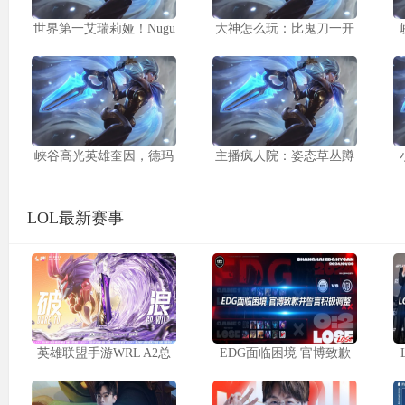
世界第一艾瑞莉娅！Nugu
大神怎么玩：比鬼刀一开
峡谷高光英雄奎因，德玛
主播疯人院：姿态草丛蹲
LOL最新赛事
英雄联盟手游WRL A2总
EDG面临困境 官博致歉