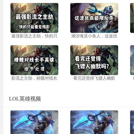
最强影流之主劫，快的只
潮汐海灵小鱼人，这波丝
影流之主劫，精髓对线长
看完还觉得飞镖人幽默
LOL英雄视频