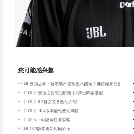
您可能感兴趣
LOL云顶之弈：这游戏不是欧皇不能玩？神超喊来三星冰女
《LOL》云顶之弈6贵族2枪手2骑士阵容搭配
《LOL》8.5符文装备改动介绍
《LOL》10.4版本盖伦改动详情
《lol》samira隐藏任务攻略
LOL13.3版本更新时间介绍