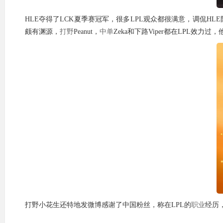
HLE夺得了LCK夏季赛冠军，很多LPL观众都很满意，调侃HLE
颇有渊源，
打野
Peanut，
中单
Zeka和下路Viper都在LPL效
打野小花生还特地发微博感谢了中国粉丝，称在LPL的
职业
经历