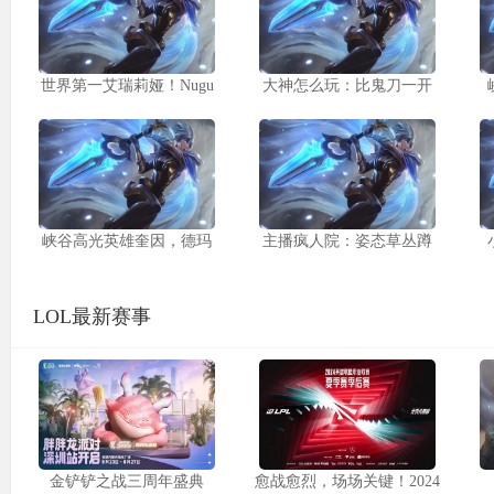
世界第一艾瑞莉娅！Nugu
大神怎么玩：比鬼刀一开
峡谷高光英雄奎因，德玛
主播疯人院：姿态草丛蹲
LOL最新赛事
金铲铲之战三周年盛典
愈战愈烈，场场关键！2024