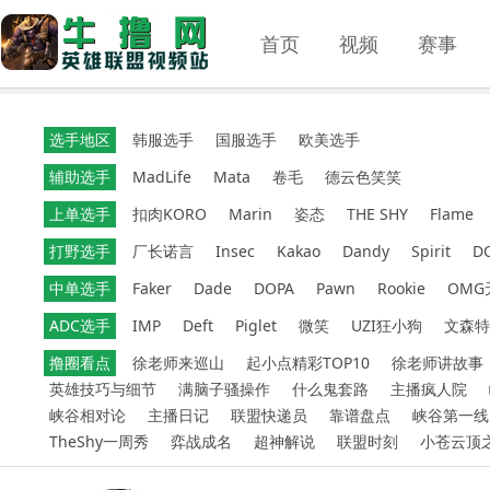
首页
视频
赛事
选手地区
韩服选手
国服选手
欧美选手
辅助选手
MadLife
Mata
卷毛
德云色笑笑
上单选手
扣肉KORO
Marin
姿态
THE SHY
Flame
打野选手
厂长诺言
Insec
Kakao
Dandy
Spirit
D
中单选手
Faker
Dade
DOPA
Pawn
Rookie
OMG
ADC选手
IMP
Deft
Piglet
微笑
UZI狂小狗
文森特
撸圈看点
徐老师来巡山
起小点精彩TOP10
徐老师讲故事
英雄技巧与细节
满脑子骚操作
什么鬼套路
主播疯人院
峡谷相对论
主播日记
联盟快递员
靠谱盘点
峡谷第一线
TheShy一周秀
弈战成名
超神解说
联盟时刻
小苍云顶