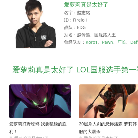
爱萝莉真是太好了
名字：赵志铭
ID：Fireloli
战队：EDG
别名：赵传熊、国服路人王
曾经队友：
Koro1
、
Pawn
、
厂长
、
Def
爱萝莉真是太好了 LOL国服选手第一
爱萝莉打野螳螂 我要稳稳的胜
20层杀人剑的恐怖潘森 萝莉韩
利！
服的大屠杀