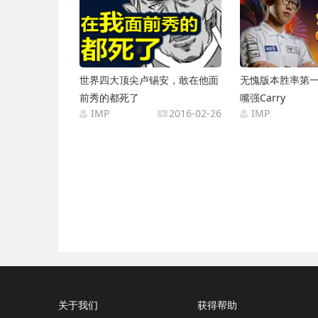
世界四大顶尖卢锡安，敢在他面
无愧版本胜率第一
前秀的都死了
嘴强Carry
IMP
2016-02-26
IMP
关于我们
获得帮助