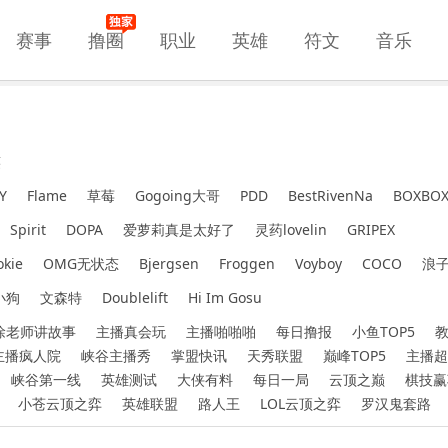
赛事
撸圈
职业
英雄
符文
音乐
笑
Y
Flame
草莓
Gogoing大哥
PDD
BestRivenNa
BOXBO
Spirit
DOPA
爱萝莉真是太好了
灵药lovelin
GRIPEX
okie
OMG无状态
Bjergsen
Froggen
Voyboy
COCO
浪
小狗
文森特
Doublelift
Hi Im Gosu
徐老师讲故事
主播真会玩
主播啪啪啪
每日撸报
小鱼TOP5
主播疯人院
峡谷主播秀
掌盟快讯
天秀联盟
巅峰TOP5
主播超
峡谷第一线
英雄测试
大侠有料
每日一局
云顶之巅
棋技赢
小苍云顶之弈
英雄联盟
路人王
LOL云顶之弈
罗汉鬼套路