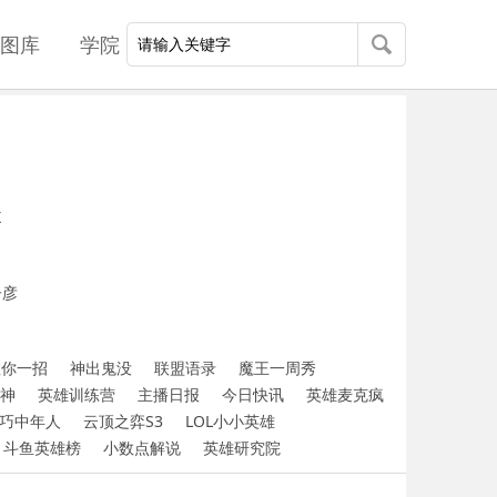
图库
学院
X
子彦
教你一招
神出鬼没
联盟语录
魔王一周秀
神
英雄训练营
主播日报
今日快讯
英雄麦克疯
巧中年人
云顶之弈S3
LOL小小英雄
斗鱼英雄榜
小数点解说
英雄研究院