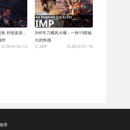
视角 对线奎因，
IMP羊刀飓风大嘴：一秒15喷输
爆炸
出的快感
2016-02-12
IMP
2016-01-18
推荐