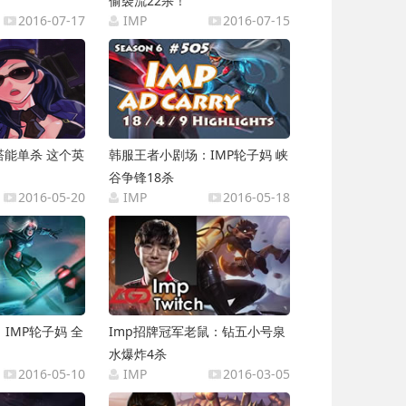
偷袭流22杀！
2016-07-17
IMP
2016-07-15
塔能单杀 这个英
韩服王者小剧场：IMP轮子妈 峡
谷争锋18杀
2016-05-20
IMP
2016-05-18
IMP轮子妈 全
Imp招牌冠军老鼠：钻五小号泉
水爆炸4杀
2016-05-10
IMP
2016-03-05