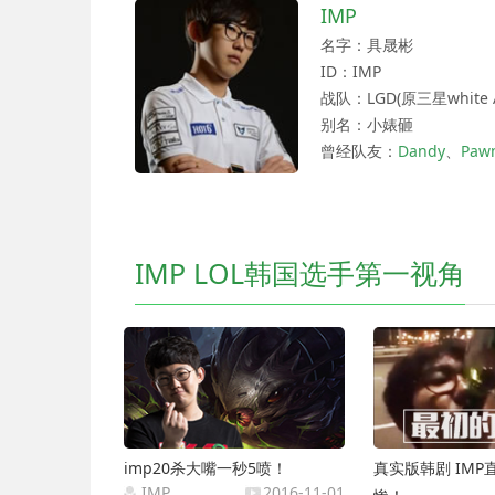
IMP
名字：具晟彬
ID：IMP
战队：LGD(原三星white 
别名：小婊砸
曾经队友：
Dandy
、
Paw
IMP LOL韩国选手第一视角
imp20杀大嘴一秒5喷！
真实版韩剧 IM
IMP
2016-11-01