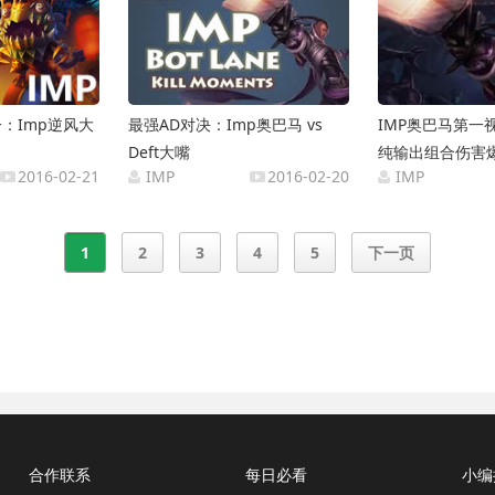
：Imp逆风大
最强AD对决：Imp奥巴马 vs
IMP奥巴马第一
Deft大嘴
纯输出组合伤害
2016-02-21
IMP
2016-02-20
IMP
1
2
3
4
5
下一页
合作联系
每日必看
小编