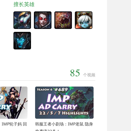
擅长英雄
85
个视频
IMP轮子妈 回
韩服王者小剧场：IMP老鼠 隐身