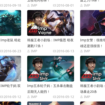
五喷绝对秒杀！
旋之刃19杀！
2016-09-18
IMP
2016-08-01
IMP
Imp老鼠 暗处
韩服王者小剧场：IMP薇恩 暗夜
Imp女警：很推
屠戮17杀！
雄还是强很强！
2016-06-23
IMP
2016-06-13
IMP
IMP轮子妈 双
Imp五杀轮子妈：五杀暴击翻盘
韩服王者小剧场：
后期无人能挡！
场暴走20杀
2016-05-12
IMP
2016-05-12
IMP