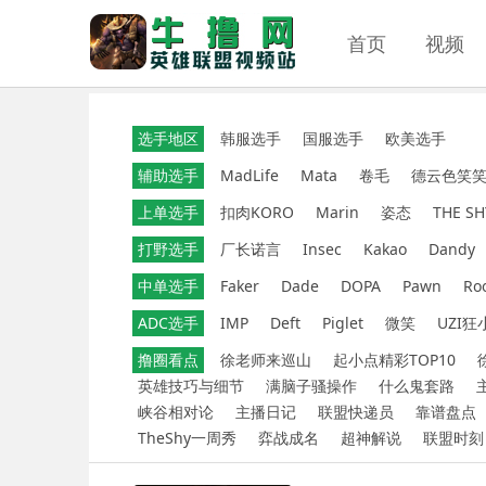
首页
视频
选手地区
韩服选手
国服选手
欧美选手
辅助选手
MadLife
Mata
卷毛
德云色笑
上单选手
扣肉KORO
Marin
姿态
THE SH
打野选手
厂长诺言
Insec
Kakao
Dandy
中单选手
Faker
Dade
DOPA
Pawn
Ro
ADC选手
IMP
Deft
Piglet
微笑
UZI狂
撸圈看点
徐老师来巡山
起小点精彩TOP10
英雄技巧与细节
满脑子骚操作
什么鬼套路
峡谷相对论
主播日记
联盟快递员
靠谱盘点
TheShy一周秀
弈战成名
超神解说
联盟时刻